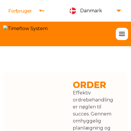
Inkassotjenester
MFB - Maskiner, Køretøjer,
Danmark
Overvågning
Timeflow System
IT Support
ORDER
Effektiv
ordrebehandling
er nøglen til
succes. Gennem
omhyggelig
planlægning og