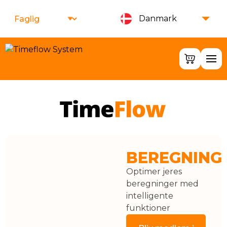
Inkassotjenester
MFB - Maskiner, Køretøjer,
Danmark
Overvågning
Timeflow System
IT Support
BEREGNING
Optimer jeres
beregninger med
intelligente
funktioner