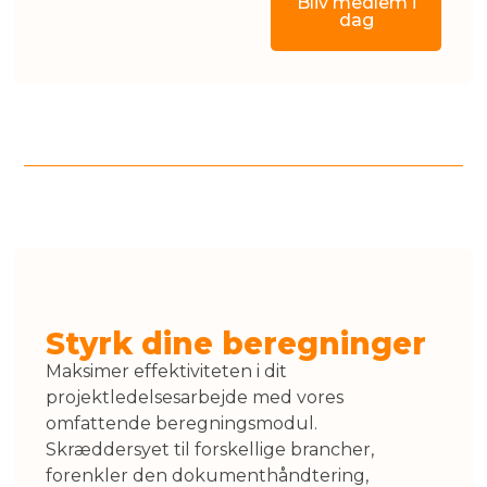
Bliv medlem i
dag
Advokattjenester
Styrk dine beregninger
Medlemskab
Maksimer effektiviteten i dit
projektledelsesarbejde med vores
omfattende beregningsmodul.
Skræddersyet til forskellige brancher,
forenkler den dokumenthåndtering,